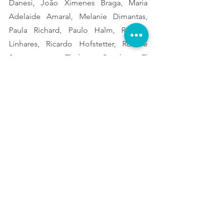
Danesi, João Ximenes Braga, Maria 
Adelaide Amaral, Melanie Dimantas, 
Paula Richard, Paulo Halm, Ricardo 
Linhares, Ricardo Hofstetter, Rosane 
Svartman y Thelma Guedes. El 
documento expone la situación de 
desigualdad en que se encuentran los 
Autores Audiovisuales en la 
distribución de derechos de autor para 
la exhibición pública de sus obras, y fue 
firmado por las sociedades de gestión  
GEDAR -Gestión de Derechos de los 
Autores Guionistas-
, ABRA -Asociación 
Brasileña de Autores Guionistas-, 
Argentores -Sociedad General de 
Autores de Argentina-,
FESAAL -