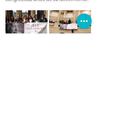
La gesta no fue fácil. Como bien 
expresó Mitrotti, “hacer una ley siendo 
artistas es como cruzar el desierto del 
Sahara a pie”. Tuvieron que aprender el 
lenguaje jurídico, movilizarse 
políticamente y generar consensos en 
una industria dispersa. Pero el resultado 
es hoy un modelo ejemplar que inspira 
a otros países de la región.
Mirando hacia el futuro
A ocho años de su sanción, la Ley Pepe 
Sánchez se proyecta como una 