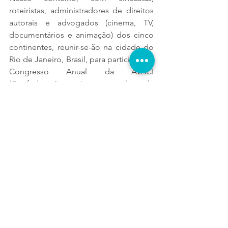
roteiristas, administradores de direitos 
autorais e advogados (cinema, TV, 
documentários e animação) dos cinco 
continentes, reunir-se-ão na cidade do 
Rio de Janeiro, Brasil, para participar do 
Congresso Anual da AVACI 
(Confederação Internacional de 
Autores Audiovisuais) a fim de avançar 
em aspectos fundamentais pelos 
direitos dos autores e expressar seu 
apoio explícito aos criadores brasileiros 
para que recebam a remuneração 
correspondente por suas respectivas 
obras.