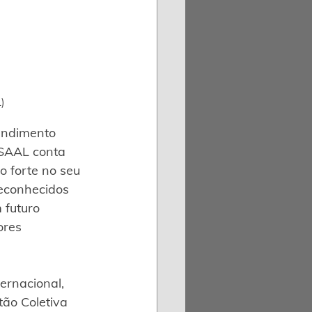
)
endimento 
ESAAL conta 
o forte no seu 
reconhecidos 
 futuro 
ores 
ernacional, 
ão Coletiva 