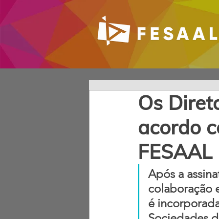
Os Diret
acordo c
FESAAL
Após a assin
colaboração e
é incorporad
Sociedades de