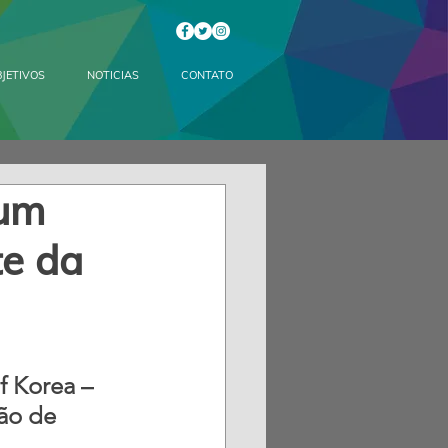
JETIVOS
NOTICIAS
CONTATO
 um
te da
f Korea – 
ão de 
 