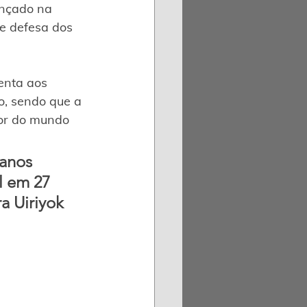
ançado na 
e defesa dos 
enta aos 
o, sendo que a 
dor do mundo
anos 
l em 27 
a Uiriyok 