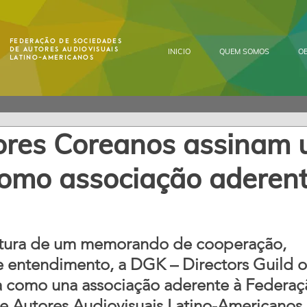
Federação de Sociedades
de Autores Audiovisuais
INICIO
QUEM SOMOS
OB
Latino-Americanos
ores Coreanos assinam
omo associação aderen
atura de um memorando de cooperação, 
 entendimento, a DGK – Directors Guild o
a como una associação aderente à Federaç
 Autores Audiovisuais Latino-Americanos.