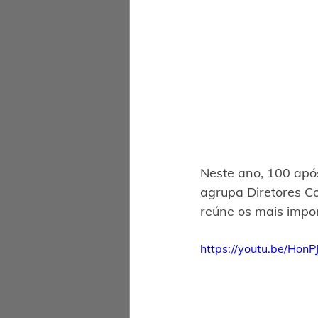
Neste ano, 100 após
agrupa Diretores C
reúne os mais impor
https://youtu.be/HonP