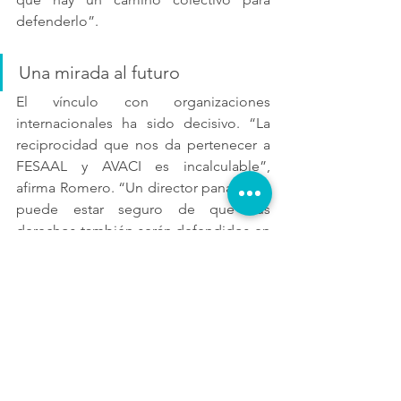
defenderlo”.
Una mirada al futuro
El vínculo con organizaciones 
internacionales ha sido decisivo. “La 
reciprocidad que nos da pertenecer a 
FESAAL y AVACI es incalculable”, 
afirma Romero. “Un director panameño 
puede estar seguro de que sus 
derechos también serán defendidos en 
países tan distantes como España, 
México o Argentina. Venimos de un 
país pequeño, y sentir ese respaldo 
continental y global es como un 
regalo”.
Aguilar subraya la esperanza que los 