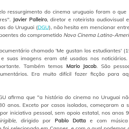
lo ressurgimento do cinema uruguaio foram o que m
es". 
Javier Palleiro
, diretor e roteirista audiovisual 
tas do Uruguai (
DGU
), não hesita em mencionar entr
xpoentes do comprometido 
Novo Cinema Latino-Amer
cumentário chamado 'Me gustan los estudiantes' (19
, e suas imagens eram até usadas nos noticiários.
mportante. Também temos
 Mario Jacob
. São pesso
umentários. Era muito difícil fazer ficção para aq
U afirma que "a história do cinema no Uruguai não 
30 anos. Exceto por casos isolados, começaram a ser
or iniciativa pessoal, sem apoio estatal, nos anos 9
rigible
, dirigido por 
Pablo Dotta 
e com música
e foi selecionado em Cannes, e com o qual podemos diz