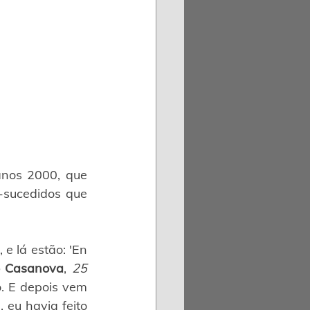
nos 2000, que 
sucedidos que 
 lá estão: 'En 
o Casanova
, 
25 
. E depois vem 
eu havia feito 