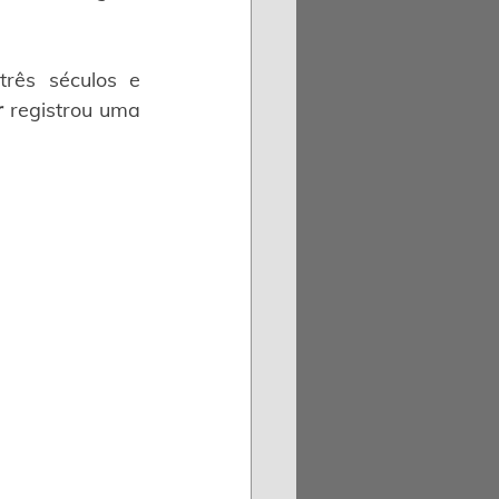
rês séculos e 
r
 registrou uma 