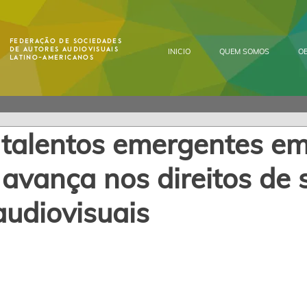
Federação de Sociedades
de Autores Audiovisuais
INICIO
QUEM SOMOS
OB
Latino-Americanos
 talentos emergentes e
 avança nos direitos de 
audiovisuais