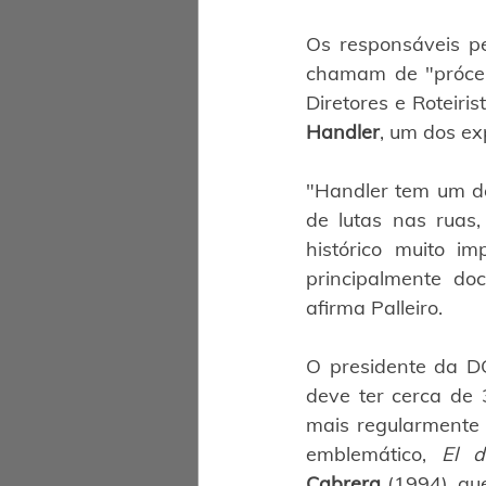
Os responsáveis pe
chamam de "prócer
Diretores e Roteiris
Handler
, um dos e
"Handler tem um do
de lutas nas ruas
histórico muito i
principalmente doc
afirma Palleiro.
O presidente da DG
deve ter cerca de 
mais regularmente p
emblemático, 
El di
Cabrera
 (1994), qu