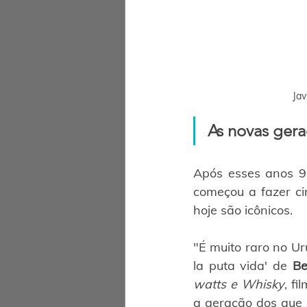
Jav
As novas ger
Após esses anos 90
começou a fazer ci
hoje são icônicos.
"É muito raro no Ur
la puta vida' de 
Be
watts e Whisky
,
fi
a geração dos que 