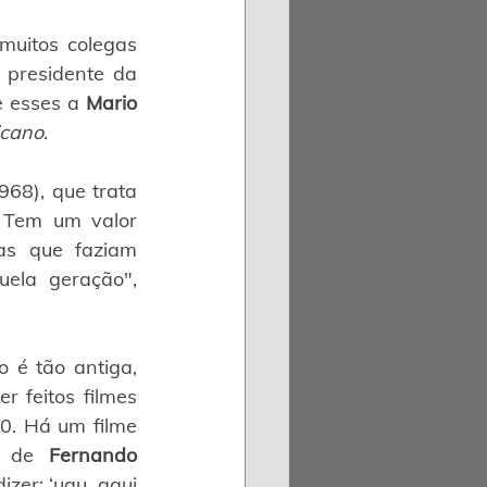
uitos colegas 
e presidente da 
e esses a 
Mario 
icano
.
68), que trata 
 Tem um valor 
as que faziam 
uela geração", 
é tão antiga, 
 feitos filmes 
0. Há um filme 
 de 
Fernando 
er: ‘uau, aqui 