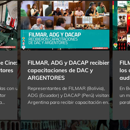
e Cine:
FILMAR, ADG y DACAP recibieron
FIL
tores
capacitaciones de DAC y
los 
ARGENTORES
audi
as con un
Representantes de FILMAR (Bolivia),
En Bo
tor
ADG (Ecuador) y DACAP (Perú) visitaron
un m
a
Argentina para recibir capacitación en
paral
omo derecho
gestión colectiva de derechos
prod
r a los
audiovisuales de parte de DAC y
real
a artificial.
ARGENTORES. El intercambio, impulsado
una 
 la
por AVACI y FESAAL, apunta a fortalecer
admi