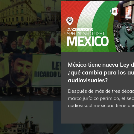
México tiene nueva Ley d
¿qué cambia para los au
audiovisuales?
Después de más de tres décad
marco jurídico perimido, el sec
audiovisual mexicano tiene un
legislación que lo reconoce c
cultural y que empieza a blinda
creadores frente a la inteligenci
En abril de 2026, el Senado de