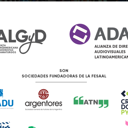
a Ley
las estructuras institucionales de las
cont
al. Con 87
organizaciones miembro y consolidar una
gest
 de una ley
red de autores audiovisuales con
prod
 de 1992:
herramientas concretas para defender
organ
os umbrales
sus derechos y poner en funcionamiento
dere
una sociedad de gestión colectiva en s
prod
SON
SOCIEDADES FUNDADORAS DE LA FESAAL