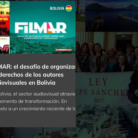
MAR: el desafío de organizar
derechos de los autores
ovisuales en Bolivia
livia, el sector audiovisual atraviesa
omento de transformación. En
elo a un crecimiento reciente de la
ucción cinematográfica, los propios
izadores impulsan la construcción de
estructura que permita defender y
nistrar sus derechos de autor. En ese