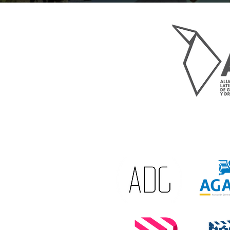
República de México aprobó l
Federal de Cine y el Audiovisu
votos a favor, se cerró el ciclo
de cinematografía que databa
una normativa concebida en l
del internet, cuan