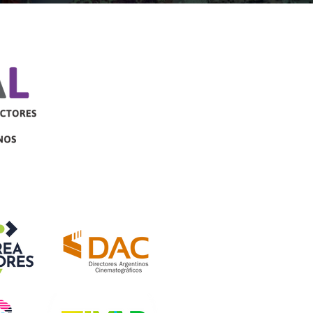
exto nació FILMAR , una sociedad de
ión fundada por creadores y
uctores audiovisuales que buscan
izar la recaudación y distribución de
chos para directores, guionistas y
uctore