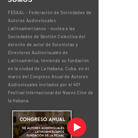
FESAAL - Federación de Sociedades de
Autores Audiovisuales
Latinoamericanos – nuclea a las
Sociedades de Gestión Colectiva del
derecho de autor de Guionistas y
Directores Audiovisuales de
Latinoamérica, teniendo su fundación
en la ciudad de La Habana, Cuba, en el
marco del Congreso Anual de Autores
Audiovisuales invitados por el 40º
Festival Internacional del Nuevo Cine de
la Habana.
CONGRESO ANUAL
de Autores Audiovisuales
Latinoamericanos
Fundación de la FESAAL