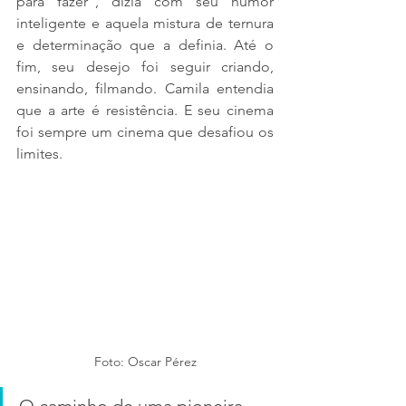
para fazer”, dizia com seu humor 
inteligente e aquela mistura de ternura 
e determinação que a definia. Até o 
fim, seu desejo foi seguir criando, 
ensinando, filmando. Camila entendia 
que a arte é resistência. E seu cinema 
foi sempre um cinema que desafiou os 
limites.
Foto: Oscar Pérez
O caminho de uma pioneira