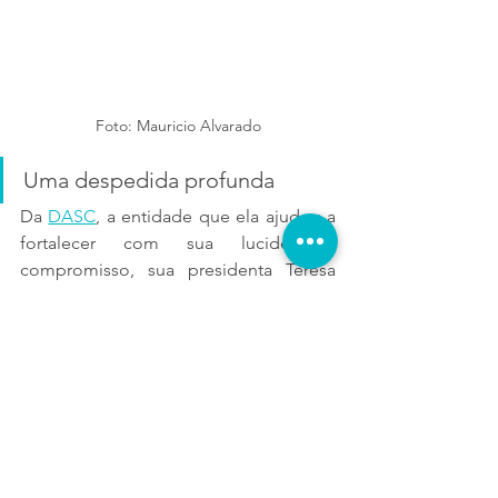
Foto: Mauricio Alvarado
Uma despedida profunda
Da 
DASC
, a entidade que ela ajudou a 
fortalecer com sua lucidez e 
compromisso, sua presidenta Teresa 
Saldarriaga expressou o sentimento 
coletivo: “Com profunda tristeza, 
lamentamos informar o falecimento de 
nossa vice-presidenta, Camila 
Loboguerrero. Sua partida nos 
comoveu a todos. Estendemos nossos 
mais sinceros sentimentos e um forte 
abraço a seus familiares e amigos neste 