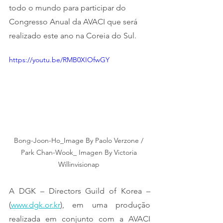
todo o mundo para participar do 
Congresso Anual da AVACI que será 
realizado este ano na Coreia do Sul.
https://youtu.be/RMB0XIOfwGY
Bong-Joon-Ho_Image By Paolo Verzone / 
Park Chan-Wook_ Imagen By Victoria 
Willinvisionap 
A DGK – Directors Guild of Korea – 
(
www.dgk.or.kr
), em uma produção 
realizada em conjunto com a AVACI 