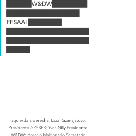
Anual da 
W&DW
 realizado na 
cidade de Moscou, onde a 
FESAAL
 assinou um 
memorando de colaboração e 
cooperação com a W&DW e a 
APASER 
Izquierda a derecha: Laza Razanajatovo, 
Presidente APASER; Yves Nilly Presidente 
W&DW; Horacio Maldonado Secretario 