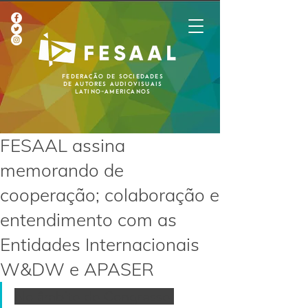
Federação de Sociedades
de Autores Audiovisuais
Latino-Americanos
FESAAL assina
memorando de
cooperação; colaboração e
entendimento com as
Entidades Internacionais
W&DW e APASER
No âmbito do Congresso 