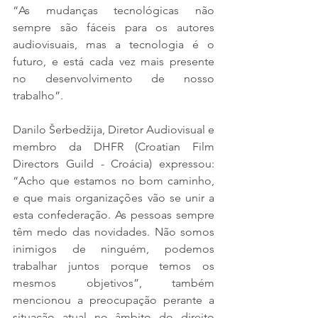
“As mudanças tecnológicas não 
sempre são fáceis para os autores 
audiovisuais, mas a tecnologia é o 
futuro, e está cada vez mais presente 
no desenvolvimento de nosso 
trabalho”.
Danilo Šerbedžija, Diretor Audiovisual e 
membro da DHFR (Croatian Film 
Directors Guild​ - Croácia) expressou: 
“Acho que estamos no bom caminho, 
e que mais organizações vão se unir a 
esta confederação. As pessoas sempre 
têm medo das novidades. Não somos 
inimigos de ninguém, podemos 
trabalhar juntos porque temos os 
mesmos objetivos”, também 
mencionou a preocupação perante a 
situação atual no âmbito do direito 