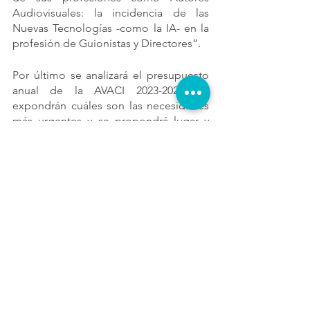
Audiovisuales: la incidencia de las 
Nuevas Tecnologías -como la IA- en la 
profesión de Guionistas y Directores”.
Por último se analizará el presupuesto 
anual de la AVACI 2023-2024; se 
expondrán cuáles son las necesidades 
más urgentes y se propondrá lugar y 
fecha del próximo Congreso Anual 
AVACI 2024