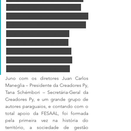
realizadores e de roteiristas, 
nacionais e estrangeiros, como 
autores de obras audiovisuais. 
Pela primeira vez na sua 
história, a República do 
Paraguai conta com uma 
entidade que protege os 
direitos de seus autores.
Juno com os diretores Juan Carlos 
Maneglia – Presidente da Creadores Py, 
Tana Schémbori – Secretária-Geral da 
Creadores Py, e um grande grupo de 
autores paraguaios, e contando com o 
total apoio da FESAAL, foi formada 
pela primeira vez na história do 
território, a sociedade de gestão 