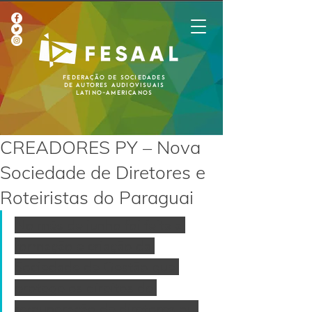
Federação de Sociedades
de Autores Audiovisuais
Latino-Americanos
CREADORES PY – Nova
Sociedade de Diretores e
Roteiristas do Paraguai
No mês de junho foi feita a 
formação e criação da 
Sociedade de Gestão que 
protege os direitos de 
remuneração de diretores ou 